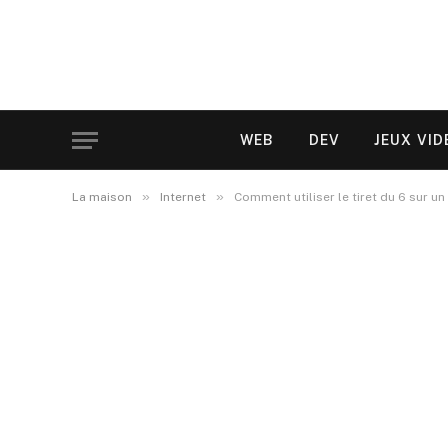
WEB
DEV
JEUX VID
»
»
La maison
Internet
Comment utiliser le tiret du 6 sur u