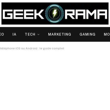
EO
IA
TECH
MARKETING
GAMING
MO
n téléphone iOS ou Android : le guide complet