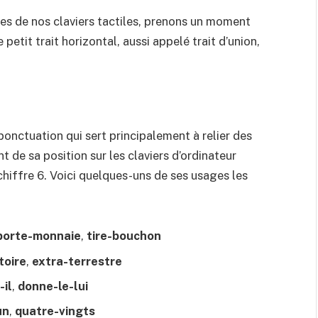
es de nos claviers tactiles, prenons un moment
petit trait horizontal, aussi appelé trait d’union,
e ponctuation qui sert principalement à relier des
 de sa position sur les claviers d’ordinateur
 chiffre 6. Voici quelques-uns de ses usages les
porte-monnaie
,
tire-bouchon
toire
,
extra-terrestre
-il
,
donne-le-lui
un
,
quatre-vingts