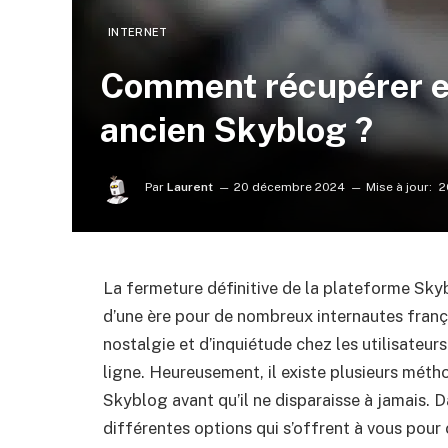
INTERNET
Comment récupérer e
ancien Skyblog ?
Par
Laurent
20 décembre 2024
Mise à jour:
2
La fermeture définitive de la plateforme Skyb
d’une ère pour de nombreux internautes franç
nostalgie et d’inquiétude chez les utilisateur
ligne. Heureusement, il existe plusieurs mét
Skyblog avant qu’il ne disparaisse à jamais. D
différentes options qui s’offrent à vous pour