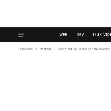
WEB
DEV
JEUX VID
»
»
La maison
Internet
Comment récupérer et sauvegarder v