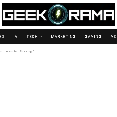
EO
IA
TECH
MARKETING
GAMING
MO
otre ancien Skyblog ?