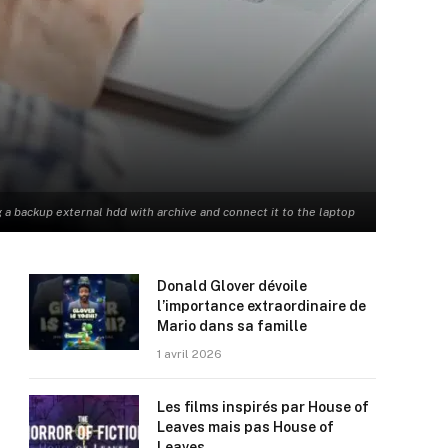
 a backup external hdd with archive and connect it to the laptop
Donald Glover dévoile
l’importance extraordinaire de
Mario dans sa famille
1 avril 2026
Les films inspirés par House of
Leaves mais pas House of
Leaves