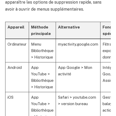
apparaître les options de suppression rapide, sans
avoir à ouvrir de menus supplémentaires.
Appareil
Méthode
Alternative
Foncti
principale
spécif
Ordinateur
Menu
myactivity.google.com
Filtrag
Bibliothèque
exporta
> Historique
donnée
Android
App
App Google > Mon
Intégra
YouTube >
activité
Google
Bibliothèque
Assista
> Historique
iOS
App
Safari > youtube.com
Gestes
YouTube >
> version bureau
balaya
Bibliothèque
actions