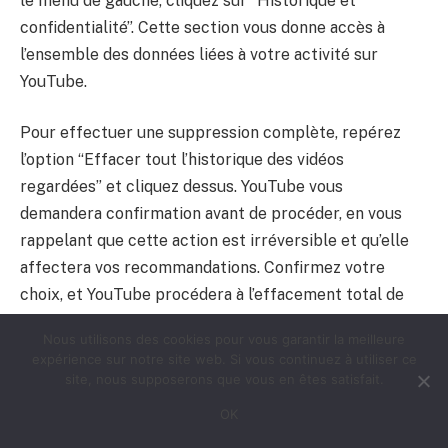
le menu de gauche, cliquez sur “Historique et
confidentialité”. Cette section vous donne accès à
l’ensemble des données liées à votre activité sur
YouTube.
Pour effectuer une suppression complète, repérez
l’option “Effacer tout l’historique des vidéos
regardées” et cliquez dessus. YouTube vous
demandera confirmation avant de procéder, en vous
rappelant que cette action est irréversible et qu’elle
affectera vos recommandations. Confirmez votre
choix, et YouTube procédera à l’effacement total de
votre historique de visionnage.
Nous utilisons des cookies pour vous garantir la meilleure
expérience sur notre site web. Si vous continuez à utiliser ce
Il est important de noter que l’historique de visionnage
site, nous supposerons que vous en êtes satisfait.
n’est qu’une partie des données que YouTube collecte
OK
sur vous. Pour un nettoyage vraiment complet, vous