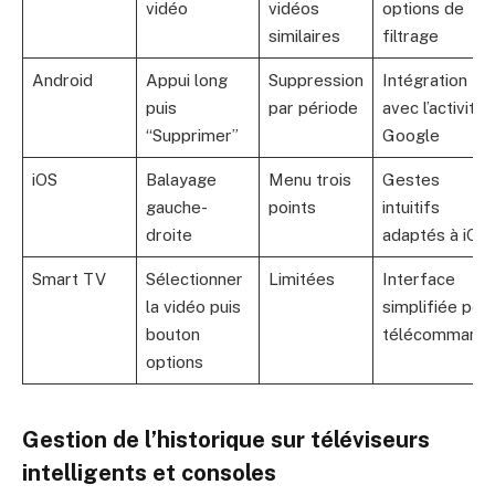
vidéo
vidéos
options de
similaires
filtrage
Android
Appui long
Suppression
Intégration
puis
par période
avec l’activité
“Supprimer”
Google
iOS
Balayage
Menu trois
Gestes
gauche-
points
intuitifs
droite
adaptés à iOS
Smart TV
Sélectionner
Limitées
Interface
la vidéo puis
simplifiée pou
bouton
télécommand
options
Gestion de l’historique sur téléviseurs
intelligents et consoles