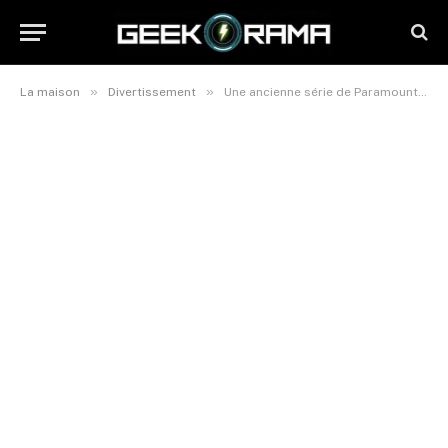
»
»
La maison
Divertissement
Une ancienne série de Paramount+ renaît sur Netflix