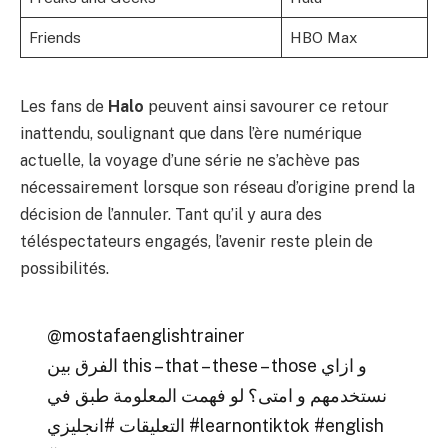
Friends
HBO Max
Les fans de
Halo
peuvent ainsi savourer ce retour
inattendu, soulignant que dans l’ère numérique
actuelle, la voyage d’une série ne s’achève pas
nécessairement lorsque son réseau d’origine prend la
décision de l’annuler. Tant qu’il y aura des
téléspectateurs engagés, l’avenir reste plein de
possibilités.
@mostafaenglishtrainer
الفرق بين this – that – these – those و ازاي
نستخدمهم و امتى؟ لو فهمت المعلومة طبق في
#انجليزي
التعليقات
#learnontiktok
#english