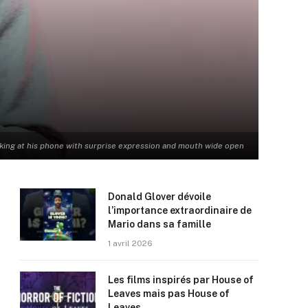
king at his phone with surprise expression and mouth wide open
Donald Glover dévoile
l’importance extraordinaire de
Mario dans sa famille
1 avril 2026
Les films inspirés par House of
Leaves mais pas House of
Leaves