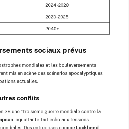
2024-2028
2023-2025
2040+
ersements sociaux prévus
astrophes mondiales et les bouleversements
uvent mis en scène des scénarios apocalyptiques
ations actuelles.
utres conflits
on 28 une “troisième guerre mondiale contre la
impson
inquiétante fait écho aux tensions
s mondiales. Des entreprises comme
Lockheed