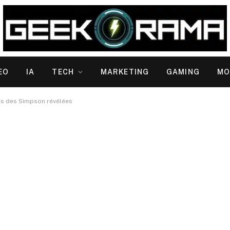
EO
IA
TECH
MARKETING
GAMING
MO
es des Simpson révélées