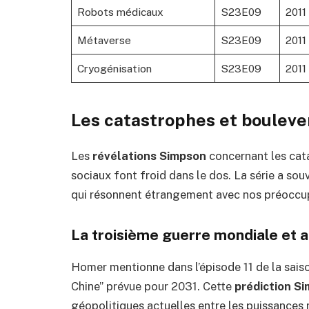
Robots médicaux
S23E09
2011
Métaverse
S23E09
2011
Cryogénisation
S23E09
2011
Les catastrophes et boulev
Les
révélations Simpson
concernant les cat
sociaux font froid dans le dos. La série a so
qui résonnent étrangement avec nos préoccup
La troisième guerre mondiale et a
Homer mentionne dans l’épisode 11 de la sais
Chine” prévue pour 2031. Cette
prédiction S
géopolitiques actuelles entre les puissance