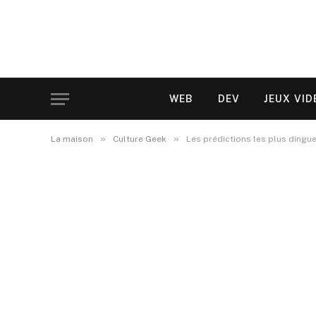
WEB
DEV
JEUX VID
»
»
La maison
Culture Geek
Les prédictions les plus dingu