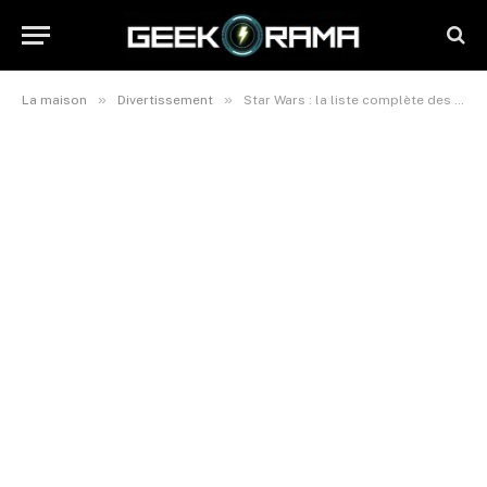
»
»
La maison
Divertissement
Star Wars : la liste complète des films et séries à venir