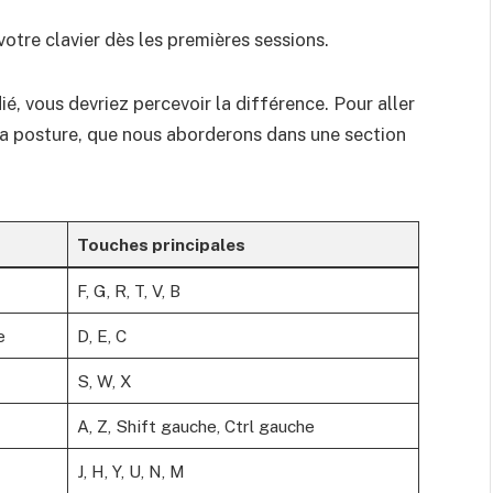
otre clavier dès les premières sessions.
é, vous devriez percevoir la différence. Pour aller
 la posture, que nous aborderons dans une section
Touches principales
F, G, R, T, V, B
e
D, E, C
S, W, X
A, Z, Shift gauche, Ctrl gauche
J, H, Y, U, N, M