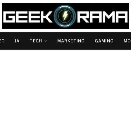
EO
IA
TECH
MARKETING
GAMING
MO