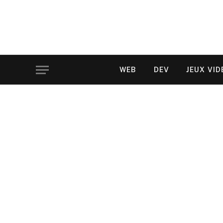
WEB
DEV
JEUX VID