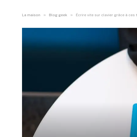
»
»
La maison
Blog geek
Écrire vite sur clavier grâce à ce