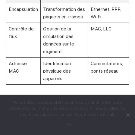
Encapsulation
Transformation des
Ethernet, PPP,
paquets en trames
Wi-Fi
Contrôle de
Gestion de la
MAC, LLC
flux
circulation des
données sur le
segment
Adresse
Identification
Commutateurs,
MAC
physique des
ponts réseau
appareils
Ces mécanismes sont vitaux pour le bon
Nous utilisons des cookies pour vous garantir la meilleure
fonctionnement d’un réseau local. Les spécialistes
expérience sur notre site web. Si vous continuez à utiliser ce
site, nous supposerons que vous en êtes satisfait.
réseau dans les entreprises exploitent fréquemment
des équipements de marque Cisco, Arista Networks,
OK
ou Hewlett-Packard (HP) pour s’assurer que la