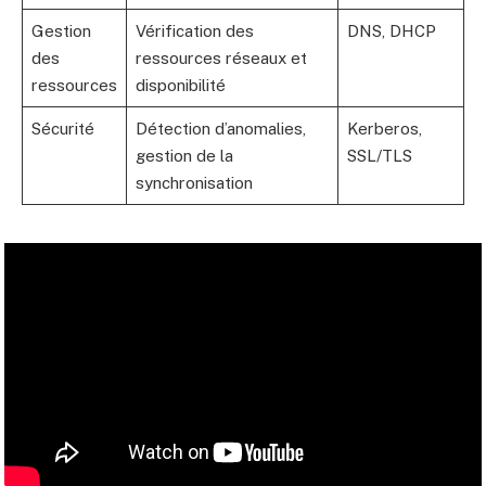
Gestion
Vérification des
DNS, DHCP
des
ressources réseaux et
ressources
disponibilité
Sécurité
Détection d’anomalies,
Kerberos,
gestion de la
SSL/TLS
synchronisation