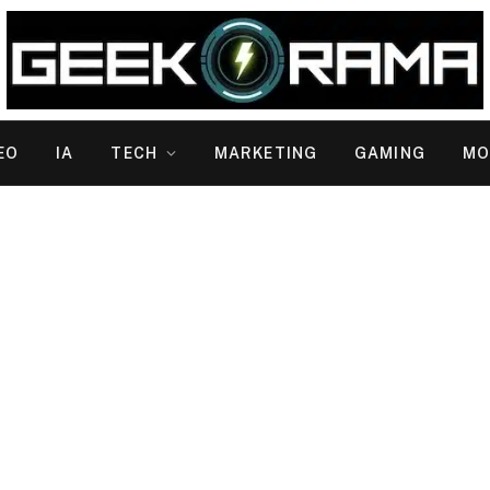
EO
IA
TECH
MARKETING
GAMING
MO