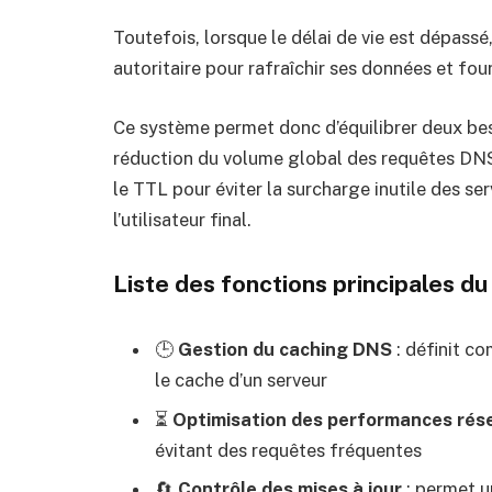
Toutefois, lorsque le délai de vie est dépassé
autoritaire pour rafraîchir ses données et fourn
Ce système permet donc d’équilibrer deux beso
réduction du volume global des requêtes DNS 
le TTL pour éviter la surcharge inutile des se
l’utilisateur final.
Liste des fonctions principales d
🕒
Gestion du caching DNS
: définit c
le cache d’un serveur
⏳
Optimisation des performances rés
évitant des requêtes fréquentes
🔄
Contrôle des mises à jour
: permet u