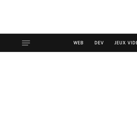
WEB
DEV
JEUX VID