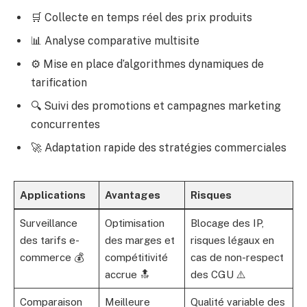
🛒 Collecte en temps réel des prix produits
📊 Analyse comparative multisite
⚙️ Mise en place d’algorithmes dynamiques de
tarification
🔍 Suivi des promotions et campagnes marketing
concurrentes
🚀 Adaptation rapide des stratégies commerciales
Applications
Avantages
Risques
Surveillance
Optimisation
Blocage des IP,
des tarifs e-
des marges et
risques légaux en
commerce 💰
compétitivité
cas de non-respect
accrue 🔝
des CGU ⚠️
Comparaison
Meilleure
Qualité variable des