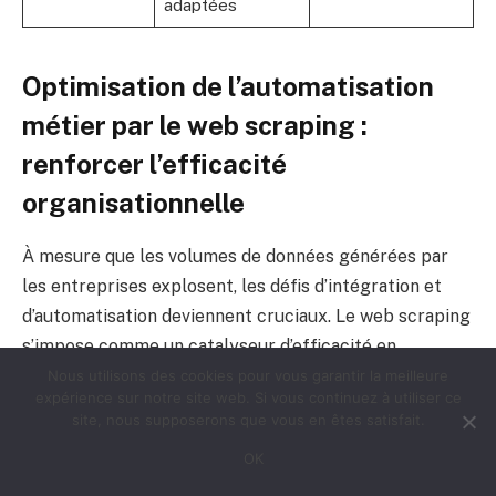
adaptées
Optimisation de l’automatisation
métier par le web scraping :
renforcer l’efficacité
organisationnelle
À mesure que les volumes de données générées par
les entreprises explosent, les défis d’intégration et
d’automatisation deviennent cruciaux. Le web scraping
s’impose comme un catalyseur d’efficacité en
centralisant et en organisant les informations
Nous utilisons des cookies pour vous garantir la meilleure
expérience sur notre site web. Si vous continuez à utiliser ce
indispensables agrégées sur le web.
site, nous supposerons que vous en êtes satisfait.
OK
Avec des plateformes comme TechScraping, il devient
possible d’isoler précisément les données nécessaires