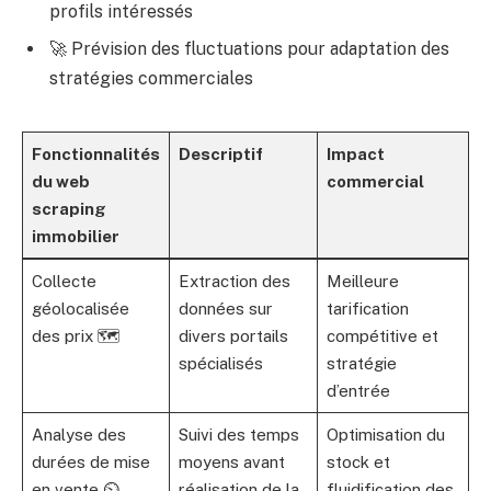
profils intéressés
🚀 Prévision des fluctuations pour adaptation des
stratégies commerciales
Fonctionnalités
Descriptif
Impact
du web
commercial
scraping
immobilier
Collecte
Extraction des
Meilleure
géolocalisée
données sur
tarification
des prix 🗺️
divers portails
compétitive et
spécialisés
stratégie
d’entrée
Analyse des
Suivi des temps
Optimisation du
durées de mise
moyens avant
stock et
en vente ⏲️
réalisation de la
fluidification des