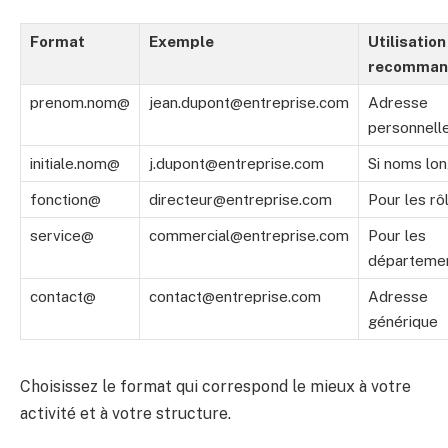
Format
Exemple
Utilisation
recomman
prenom.nom@
jean.dupont@entreprise.com
Adresse
personnell
initiale.nom@
j.dupont@entreprise.com
Si noms lo
fonction@
directeur@entreprise.com
Pour les rô
service@
commercial@entreprise.com
Pour les
départeme
contact@
contact@entreprise.com
Adresse
générique
Choisissez le format qui correspond le mieux à votre
activité et à votre structure.