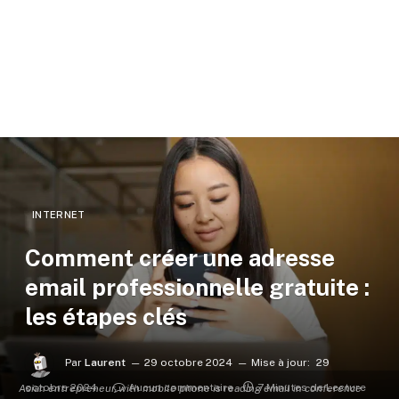
INTERNET
Comment créer une adresse
email professionnelle gratuite :
les étapes clés
Par
Laurent
29 octobre 2024
Mise à jour:
29
octobre 2024
Aucun commentaire
7 Minutes de Lecture
Asian entrepreneur with mobile phone is reading email in conference