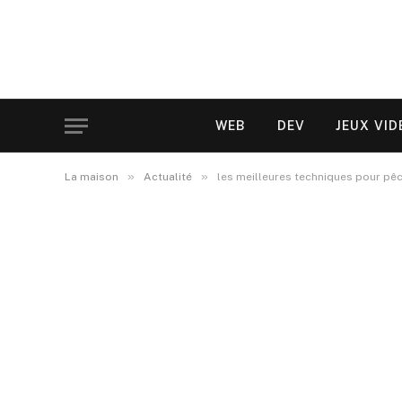
WEB
DEV
JEUX VID
»
»
La maison
Actualité
les meilleures techniques pour pê