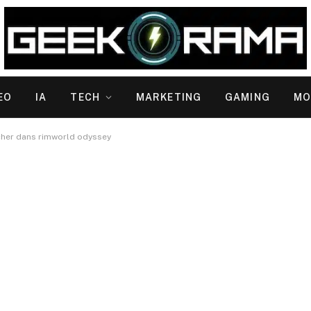
EO
IA
TECH
MARKETING
GAMING
MO
cher dans rimworld odyssey