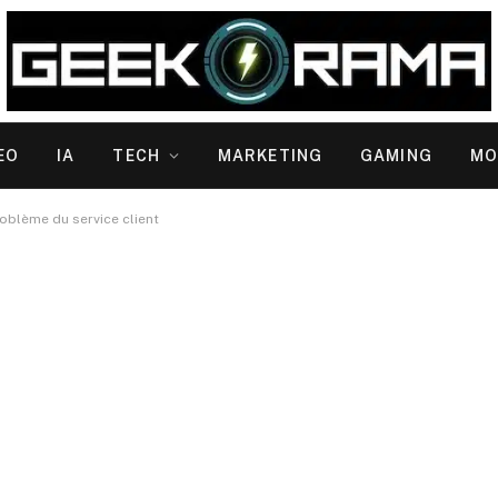
EO
IA
TECH
MARKETING
GAMING
MO
roblème du service client