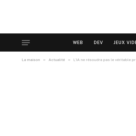
WEB
DEV
JEUX VID
»
»
La maison
Actualité
L’IA ne résoudra pas le véritable p