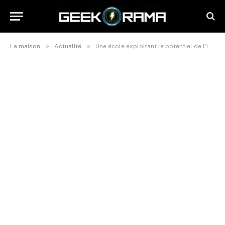
»
»
La maison
Actualité
Une école exploitant le potentiel de l’intelligence artificielle