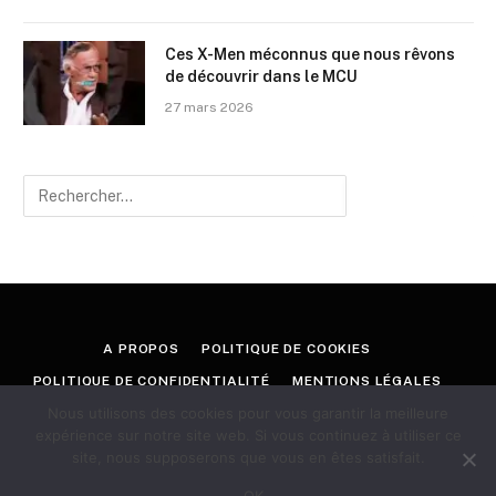
Ces X-Men méconnus que nous rêvons
de découvrir dans le MCU
27 mars 2026
A PROPOS
POLITIQUE DE COOKIES
POLITIQUE DE CONFIDENTIALITÉ
MENTIONS LÉGALES
Nous utilisons des cookies pour vous garantir la meilleure
CONTACT
expérience sur notre site web. Si vous continuez à utiliser ce
site, nous supposerons que vous en êtes satisfait.
© 2026 GEEKORAMA
OK