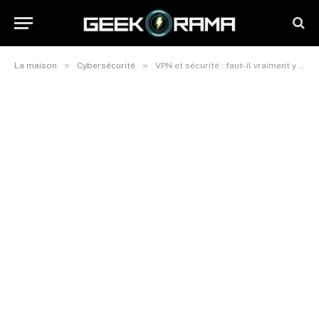
»
»
La maison
Cybersécurité
VPN et sécurité : faut-il vraiment y recourir ?