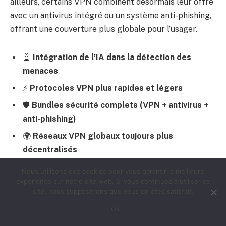
ailleurs, certains VPN combinent désormais leur offre
avec un antivirus intégré ou un système anti-phishing,
offrant une couverture plus globale pour l’usager.
🤖
Intégration de l’IA dans la détection des
menaces
⚡
Protocoles VPN plus rapides et légers
🛡️
Bundles sécurité complets (VPN + antivirus +
anti-phishing)
🌍
Réseaux VPN globaux toujours plus
décentralisés
🔄
Mise à jour automatique des règles de
Nous utilisons des cookies pour vous garantir la meilleure
sécurité
expérience sur notre site web. Si vous continuez à utiliser ce
site, nous supposerons que vous en êtes satisfait.
OK
Innovation
Description
Impact