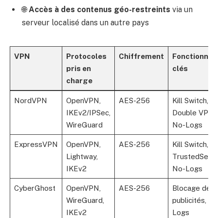
🌐
Accès à des contenus géo-restreints
via un
serveur localisé dans un autre pays
VPN
Protocoles
Chiffrement
Fonctionnali
pris en
clés
charge
NordVPN
OpenVPN,
AES-256
Kill Switch,
IKEv2/IPSec,
Double VPN,
WireGuard
No-Logs
ExpressVPN
OpenVPN,
AES-256
Kill Switch,
Lightway,
TrustedServe
IKEv2
No-Logs
CyberGhost
OpenVPN,
AES-256
Blocage des
WireGuard,
publicités, No
IKEv2
Logs