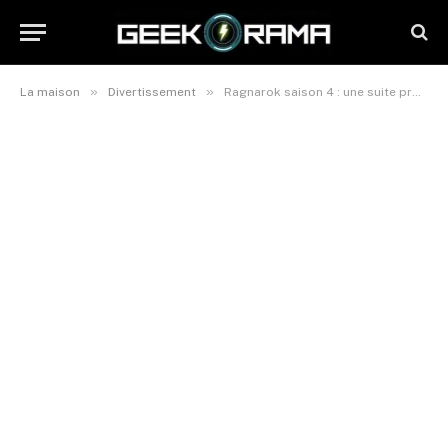
»
»
La maison
Divertissement
Ragnarok saison 4 : une suite probable pour la série de Netflix ?