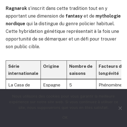
Ragnarok
s’inscrit dans cette tradition tout en y
apportant une dimension de
fantasy
et de
mythologie
nordique
qui la distingue du genre policier habituel.
Cette hybridation génétique représentait à la fois une
opportunité de se démarquer et un défi pour trouver
son public cible.
Série
Origine
Nombre de
Facteurs de
internationale
saisons
longévité
La Casa de
Espagne
5
Phénomène
Papel
viral, concept
Nous utilisons des cookies pour vous garantir la meilleure
universel de
expérience sur notre site web. Si vous continuez à utiliser ce
braquage
site, nous supposerons que vous en êtes satisfait.
OK
Dark
Allemagne
3
Concept
(planifiées)
scientifique