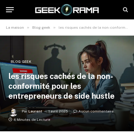
»
»
La maison
Blog geek
les risques cachés de la non-conformité pour les entrepreneurs de side hustle
BLOG GEEK
les risques cachés de la non-
conformité pour les
entrepreneurs de side hustle
Par
Laurent
1 avril 2025
Aucun commentaire
4 Minutes de Lecture