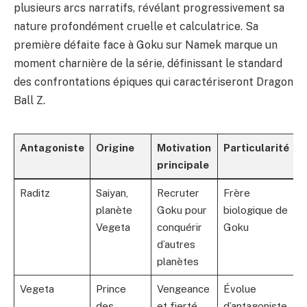
plusieurs arcs narratifs, révélant progressivement sa
nature profondément cruelle et calculatrice. Sa
première défaite face à Goku sur Namek marque un
moment charnière de la série, définissant le standard
des confrontations épiques qui caractériseront Dragon
Ball Z.
Antagoniste
Origine
Motivation
Particularité
principale
Raditz
Saiyan,
Recruter
Frère
planète
Goku pour
biologique de
Vegeta
conquérir
Goku
d’autres
planètes
Vegeta
Prince
Vengeance
Évolue
des
et fierté,
d’antagoniste