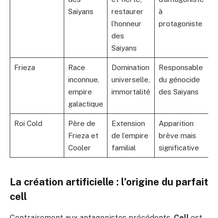
Saiyans
restaurer
à
l’honneur
protagoniste
des
Saiyans
Frieza
Race
Domination
Responsable
inconnue,
universelle,
du génocide
empire
immortalité
des Saiyans
galactique
Roi Cold
Père de
Extension
Apparition
Frieza et
de l’empire
brève mais
Cooler
familial
significative
La création artificielle : l’origine du parfait
cell
Contrairement aux antagonistes précédents,
Cell
est