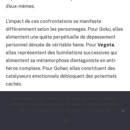
d’eux-mêmes.
L’impact de ces confrontations se manifeste
différemment selon les personnages. Pour Goku, elles
alimentent une quête perpétuelle de dépassement
personnel dénuée de véritable haine. Pour
Vegeta
,
elles représentent des humiliations successives qui
alimentent sa métamorphose d’antagoniste en anti-
héros complexe. Pour Gohan, elles constituent des
catalyseurs émotionnels débloquant des potentiels
cachés.
Nous utilisons des cookies pour vous garantir la meilleure
Le traumatisme de la perte : l’héritage de
expérience sur notre site web. Si vous continuez à utiliser ce
frieza sur les saiyans
site, nous supposerons que vous en êtes satisfait.
OK
L’impact psychologique de
Frieza
sur les personnages
saiyans de la série est incomparable, créant des