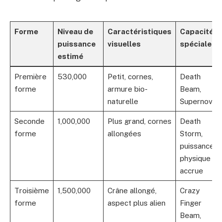
Forme
Niveau de
Caractéristiques
Capacités
puissance
visuelles
spéciales
estimé
Première
530,000
Petit, cornes,
Death
forme
armure bio-
Beam,
naturelle
Supernova
Seconde
1,000,000
Plus grand, cornes
Death
forme
allongées
Storm,
puissance
physique
accrue
Troisième
1,500,000
Crâne allongé,
Crazy
forme
aspect plus alien
Finger
Beam,