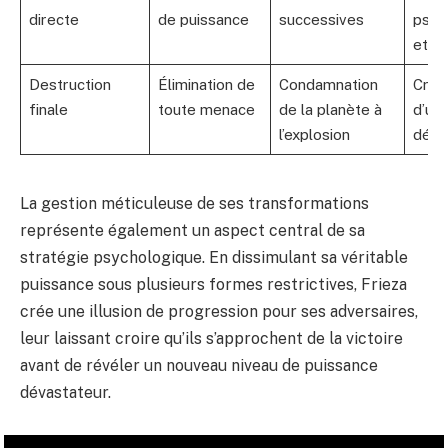
directe
de puissance
successives
psyc
et d
Destruction
Élimination de
Condamnation
Créa
finale
toute menace
de la planète à
d’ur
l’explosion
désta
La gestion méticuleuse de ses transformations
représente également un aspect central de sa
stratégie psychologique. En dissimulant sa véritable
puissance sous plusieurs formes restrictives, Frieza
crée une illusion de progression pour ses adversaires,
leur laissant croire qu’ils s’approchent de la victoire
avant de révéler un nouveau niveau de puissance
dévastateur.