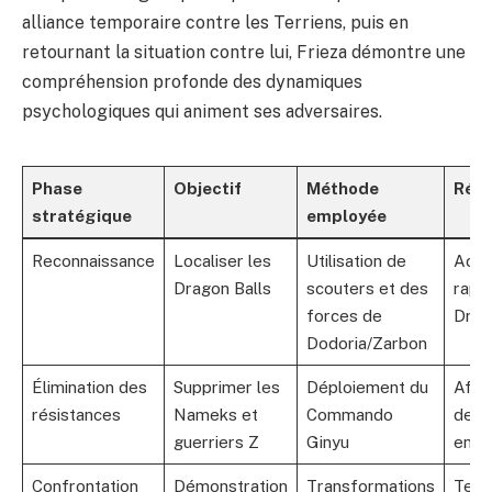
alliance temporaire contre les Terriens, puis en
retournant la situation contre lui, Frieza démontre une
compréhension profonde des dynamiques
psychologiques qui animent ses adversaires.
Phase
Objectif
Méthode
Résu
stratégique
employée
Reconnaissance
Localiser les
Utilisation de
Acqui
Dragon Balls
scouters et des
rapid
forces de
Drag
Dodoria/Zarbon
Élimination des
Supprimer les
Déploiement du
Affa
résistances
Nameks et
Commando
des 
guerriers Z
Ginyu
enne
Confrontation
Démonstration
Transformations
Terr