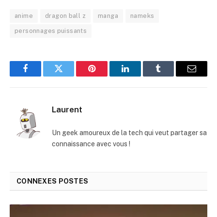
anime
dragon ball z
manga
nameks
personnages puissants
Facebook
Twitter
Pinterest
LinkedIn
Tumblr
E-
mail
Laurent
Un geek amoureux de la tech qui veut partager sa
connaissance avec vous !
CONNEXES
POSTES