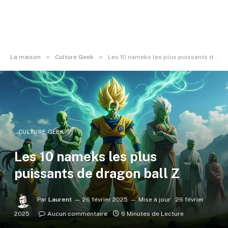
»
»
La maison
Culture Geek
Les 10 nameks les plus puissants de dragon ball Z
CULTURE GEEK
Les 10 nameks les plus
puissants de dragon ball Z
Par
Laurent
26 février 2025
Mise à jour:
26 février
2025
Aucun commentaire
6 Minutes de Lecture