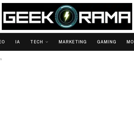
EO
IA
TECH
MARKETING
GAMING
MO
ps