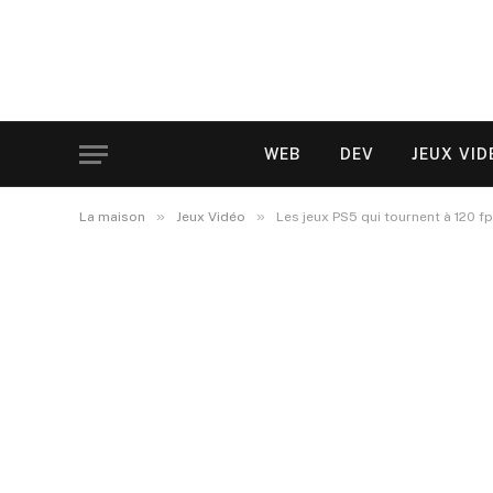
WEB
DEV
JEUX VID
»
»
La maison
Jeux Vidéo
Les jeux PS5 qui tournent à 120 f