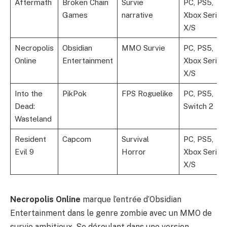
Aftermath
Broken Chain
Survie
PC, PS5,
Games
narrative
Xbox Series
X/S
Necropolis
Obsidian
MMO Survie
PC, PS5,
Online
Entertainment
Xbox Series
X/S
Into the
PikPok
FPS Roguelike
PC, PS5,
Dead:
Switch 2
Wasteland
Resident
Capcom
Survival
PC, PS5,
Evil 9
Horror
Xbox Series
X/S
Necropolis Online
marque l’entrée d’Obsidian
Entertainment dans le genre zombie avec un MMO de
survie ambitieux. Se déroulant dans une version