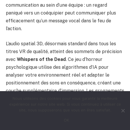
communication au sein d’une équipe : un regard
paniqué vers un coéquipier peut communiquer plus
efficacement qu’un message vocal dans le feu de
l’action.
L’audio spatial 3D, désormais standard dans tous les
titres VR de qualité, atteint des sommets de précision
avec
Whispers of the Dead
. Ce jeu d’horreur
psychologique utilise des algorithmes d’IA pour
analyser votre environnement réel et adapter le
positionnement des sons en conséquence, créant une
couche supplémentaire d’immersion. Les grognements
de zombies semblent provenir avec une précision
Nous utilisons des cookies pour vous garantir la meilleure
expérience sur notre site web. Si vous continuez à utiliser ce
millimétrique de derrière votre canapé ou de l’angle
site, nous supposerons que vous en êtes satisfait.
mort de votre pièce.
OK