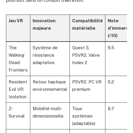
poursuit dans un conduit d’aération.
Jeu VR
Innovation
Compatibilité
Note
majeure
matérielle
d’immersio
(/10)
The
Système de
Quest 3,
9.5
Walking
résistance
PSVR2, Valve
Dead:
adaptative
Index 2
Frontiers
Resident
Retour haptique
PSVR2, PC VR
9.2
Evil VR:
environnemental
premium
Isolation
Z-
Mobilité multi-
Tous
8.7
Survival
dimensionnelle
systèmes
(adaptable)