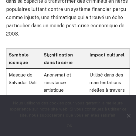
dans sa capacité à transformer des criminels en héros
populaires luttant contre un système financier perçu
comme injuste, une thématique qui a trouvé un écho
particulier dans un monde post-crise économique de
2008.
Symbole
Signification
Impact culturel
iconique
dans la série
Masque de
Anonymat et
Utilisé dans des
Salvador Dalí
résistance
manifestations
artistique
réelles à travers
le monde
Nous utilisons des cookies pour vous garantir la meilleure
expérience sur notre site web. Si vous continuez à utiliser ce
Combinaison
Uniformité et unité
Costume
site, nous supposerons que vous en êtes satisfait.
rouge
du groupe
populaire dans
les conventions
OK
et carnavals