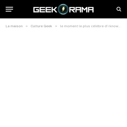
»
»
La maison
Culture Geek
le moment le plus célèbre d’i know what you did last summer a été écrit et réalisé par un enfant