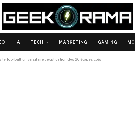
EO
IA
TECH
MARKETING
GAMING
MO
le football universitaire : explication des 26 étapes clés