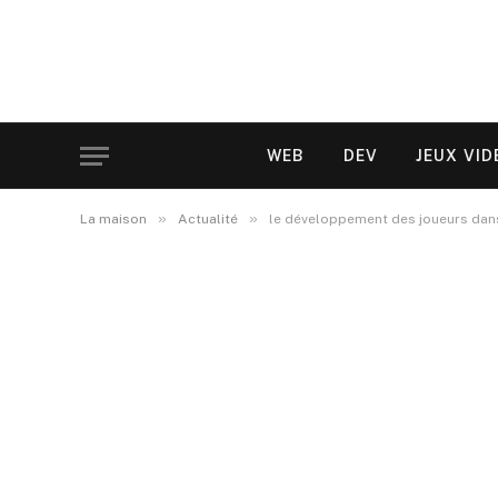
WEB
DEV
JEUX VID
»
»
La maison
Actualité
le développement des joueurs dans 