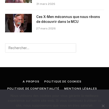
31 mars 2026
Ces X-Men méconnus que nous rêvons
de découvrir dans le MCU
27 mars 2026
A PROPOS
POLITIQUE DE COOKIES
POLITIQUE DE CONFIDENTIALITÉ
MENTIONS LÉGALES
Nous utilisons des cookies pour vous garantir la meilleure
CONTACT
expérience sur notre site web. Si vous continuez à utiliser ce
site, nous supposerons que vous en êtes satisfait.
© 2026 GEEKORAMA