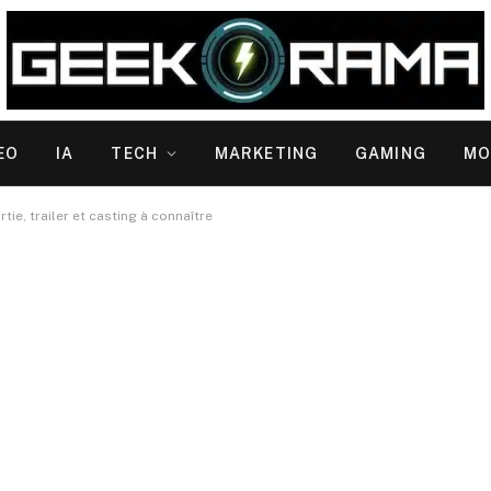
EO
IA
TECH
MARKETING
GAMING
MO
tie, trailer et casting à connaître