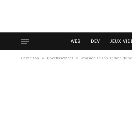
WEB
DEV
JEUX VID
»
»
La maison
Divertissement
Invasion saison 3 : date de sor