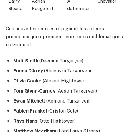
Barry
Adrian
À
Chevalier
Sloane
Rougefort
déterminer
Ces nouvelles recrues rejoignent les acteurs
principaux qui reprennent leurs rôles emblématiques,
notamment :
Matt Smith
(Daemon Targaryen)
Emma D’Arcy
(Rhaenyra Targaryen)
Olivia Cooke
(Alicent Hightower)
Tom Glynn-Carney
(Aegon Targaryen)
Ewan Mitchell
(Aemond Targaryen)
Fabien Frankel
(Criston Cole)
Rhys Ifans
(Otto Hightower)
Matthew Needham
(Lord Larys Strong)