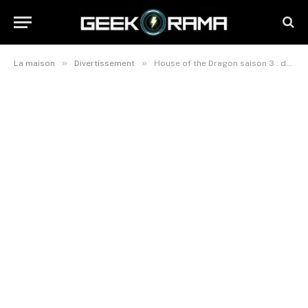
»
»
La maison
Divertissement
House of the Dragon saison 3 : date de sortie, casting et scénario, ce que l’on sait