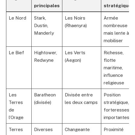
principales
stratégiques
Le Nord
Stark,
Les Noirs
Armée
Dustin,
(Rhaenyra)
nombreuse
Manderly
mais lente à
mobiliser
Le Bief
Hightower,
Les Verts
Richesse,
Redwyne
(Aegon)
flotte
maritime,
influence
religieuse
Les
Baratheon
Divisée entre
Position
Terres
(divisée)
les deux camps
stratégique,
de
forteresses
l’Orage
importantes
Terres
Diverses
Changeante
Proximité