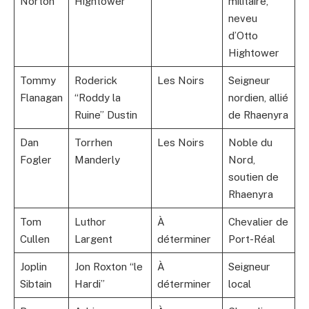
Norton
Hightower
militaire,
neveu
d’Otto
Hightower
Tommy
Roderick
Les Noirs
Seigneur
Flanagan
“Roddy la
nordien, allié
Ruine” Dustin
de Rhaenyra
Dan
Torrhen
Les Noirs
Noble du
Fogler
Manderly
Nord,
soutien de
Rhaenyra
Tom
Luthor
À
Chevalier de
Cullen
Largent
déterminer
Port-Réal
Joplin
Jon Roxton “le
À
Seigneur
Sibtain
Hardi”
déterminer
local