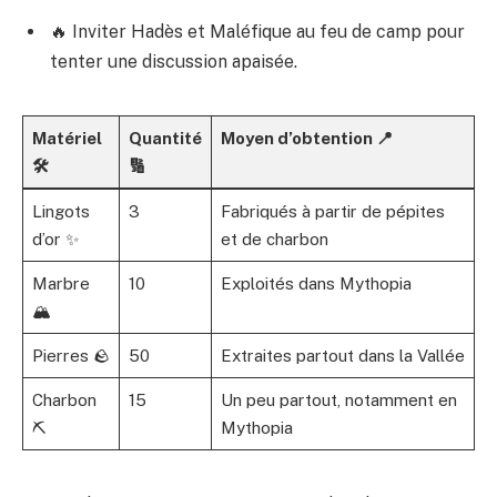
🔥 Inviter Hadès et Maléfique au feu de camp pour
tenter une discussion apaisée.
Matériel
Quantité
Moyen d’obtention 📍
🛠️
🔢
Lingots
3
Fabriqués à partir de pépites
d’or ✨
et de charbon
Marbre
10
Exploités dans Mythopia
🏔️
Pierres 🪨
50
Extraites partout dans la Vallée
Charbon
15
Un peu partout, notamment en
⛏️
Mythopia