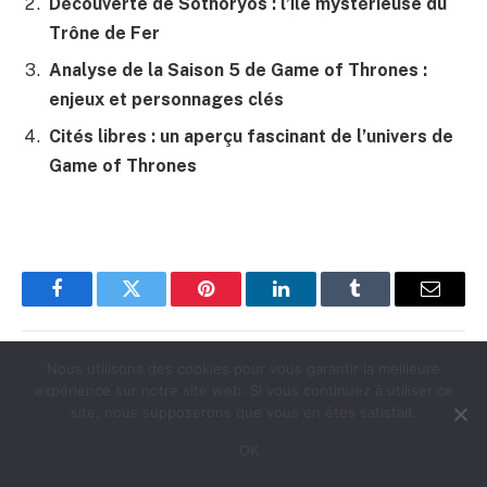
Découverte de Sothoryos : l’île mystérieuse du
Trône de Fer
Analyse de la Saison 5 de Game of Thrones :
enjeux et personnages clés
Cités libres : un aperçu fascinant de l’univers de
Game of Thrones
Facebook
Twitter
Pinterest
LinkedIn
Tumblr
E-
mail
Nous utilisons des cookies pour vous garantir la meilleure
Laurent
expérience sur notre site web. Si vous continuez à utiliser ce
site, nous supposerons que vous en êtes satisfait.
Un geek amoureux de la tech qui veut partager sa
OK
connaissance avec vous !