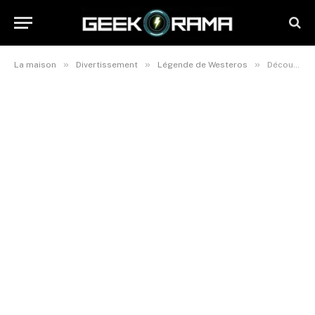
»
»
»
La maison
Divertissement
Légende de Westeros
Découvrez les secrets de l’univers du Trône de Fer en 2025