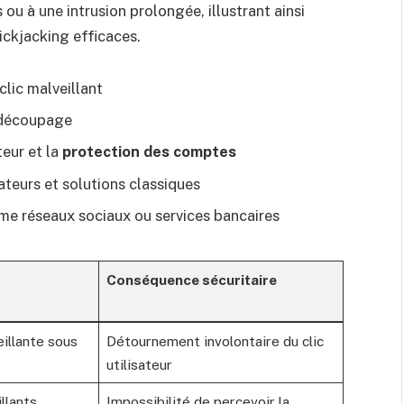
ou à une intrusion prolongée, illustrant ainsi
ickjacking efficaces.
clic malveillant
u découpage
teur et la
protection des comptes
ateurs et solutions classiques
mme réseaux sociaux ou services bancaires
Conséquence sécuritaire
illante sous
Détournement involontaire du clic
utilisateur
llants
Impossibilité de percevoir la