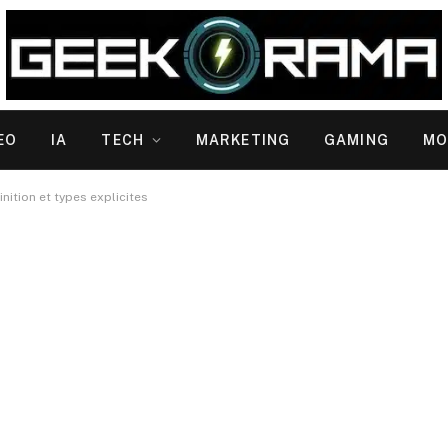
EO
IA
TECH
MARKETING
GAMING
MO
inition et types explicites