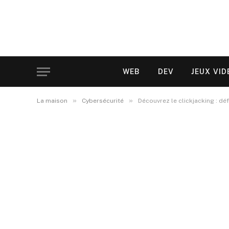
WEB
DEV
JEUX VID
»
»
La maison
Cybersécurité
Découvrez le clickjacking : déf