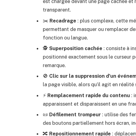
est chargée devant une page cachée et m
transparent.
✂️
Recadrage
: plus complexe, cette mé
permettant de masquer ou remplacer des 
fonction ou langue.
🕵️
Superposition cachée
: consiste à in
positionné exactement sous le curseur pou
remarque.
🚫
Clic sur la suppression d’un événe
la page visible, alors qu’il agit en réalit
⚡
Remplacement rapide du contenu
: 
apparaissent et disparaissent en une frac
📜
Défilement trompeur
: utilise des f
des boutons partiellement hors écran, inc
🔀
Repositionnement rapide
: déplacem