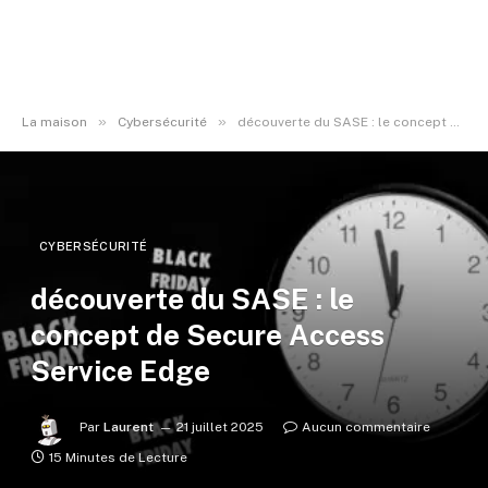
»
»
La maison
Cybersécurité
découverte du SASE : le concept de Secure Access Service Edge
CYBERSÉCURITÉ
découverte du SASE : le
concept de Secure Access
Service Edge
Par
Laurent
21 juillet 2025
Aucun commentaire
15 Minutes de Lecture