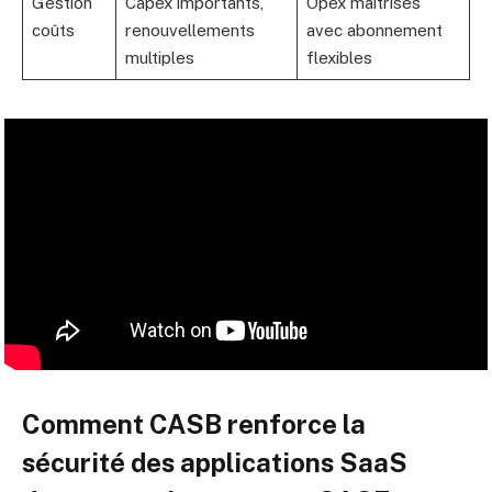
Gestion
Capex importants,
Opex maîtrisés
coûts
renouvellements
avec abonnement
multiples
flexibles
Comment CASB renforce la
sécurité des applications SaaS