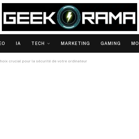
EO
IA
TECH
MARKETING
GAMING
MO
choix crucial pour la sécurité de votre ordinateur