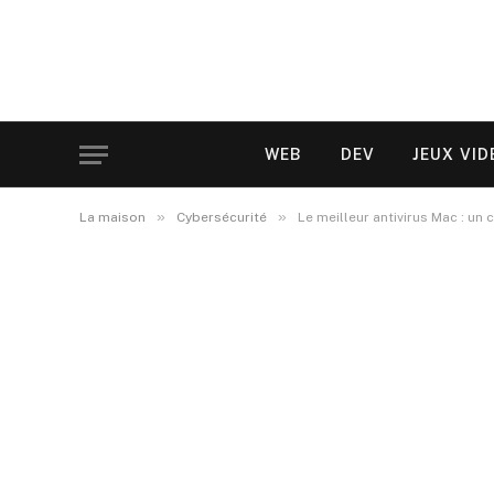
WEB
DEV
JEUX VID
»
»
La maison
Cybersécurité
Le meilleur antivirus Mac : un 