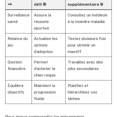
🗝️
défi 🎯
supplémentaire ⚙️
Surveillance
Assure la
Consultez un médecin
santé
réussite
à la moindre maladie
sportive
Relance du
Actualise les
Testez plusieurs fois
jeu
options
pour obtenir un
d’adoption
mastiff
Gestion
Permet
Travaillez avec des
financière
d’acheter le
jobs secondaires
chien requis
Équilibre
Maintient la
Planifiez et
objectifs
progression
hiérarchisez vos
fluide
tâches
Pour mieux comprendre les mécanismes