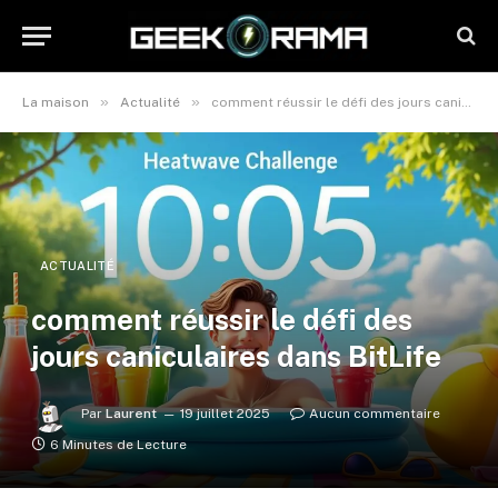
»
»
La maison
Actualité
comment réussir le défi des jours caniculaires dans BitLife
ACTUALITÉ
comment réussir le défi des
jours caniculaires dans BitLife
Par
Laurent
19 juillet 2025
Aucun commentaire
6 Minutes de Lecture