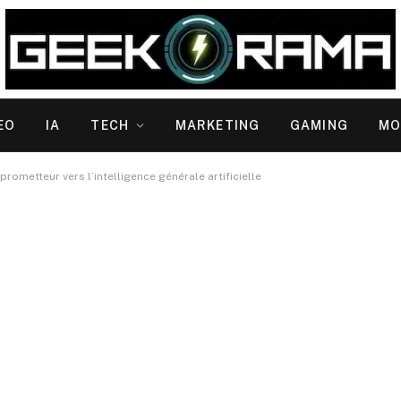
EO
IA
TECH
MARKETING
GAMING
MO
prometteur vers l’intelligence générale artificielle