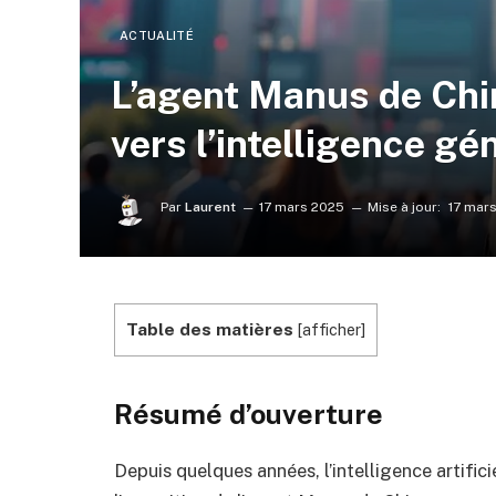
ACTUALITÉ
L’agent Manus de Chi
vers l’intelligence gén
Par
Laurent
17 mars 2025
Mise à jour:
17 mar
Table des matières
[
afficher
]
Résumé d’ouverture
Depuis quelques années, l’intelligence artific