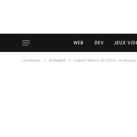
WEB
DEV
JEUX VID
»
»
La maison
Actualité
L’agent Manus de Chine : un aperçu 