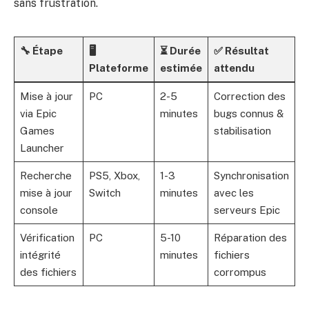
sans frustration.
🔧 Étape
🖥️
⏳ Durée
✅ Résultat
Plateforme
estimée
attendu
Mise à jour
PC
2-5
Correction des
via Epic
minutes
bugs connus &
Games
stabilisation
Launcher
Recherche
PS5, Xbox,
1-3
Synchronisation
mise à jour
Switch
minutes
avec les
console
serveurs Epic
Vérification
PC
5-10
Réparation des
intégrité
minutes
fichiers
des fichiers
corrompus