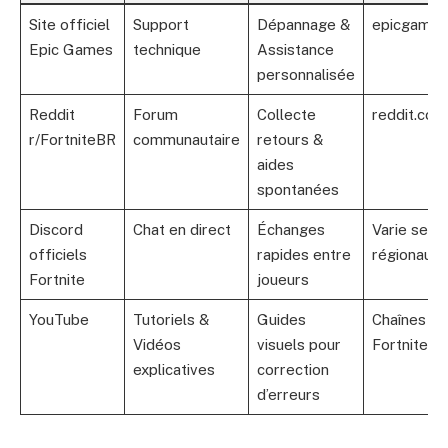
Site officiel
Support
Dépannage &
epicgames
Epic Games
technique
Assistance
personnalisée
Reddit
Forum
Collecte
reddit.com
r/FortniteBR
communautaire
retours &
aides
spontanées
Discord
Chat en direct
Échanges
Varie selo
officiels
rapides entre
régionaux
Fortnite
joueurs
YouTube
Tutoriels &
Guides
Chaînes sp
Vidéos
visuels pour
Fortnite p
explicatives
correction
d’erreurs