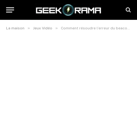
»
»
La maison
Jeux Vidéo
Comment résoudre l’erreur du beacon de contenu dans Fortnite