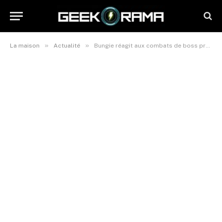
»
»
La maison
Actualité
Bungie réagit aux combats de boss presque impossibles du dernier raid de Destiny 2