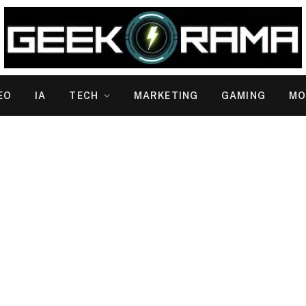
EO
IA
TECH
MARKETING
GAMING
MO