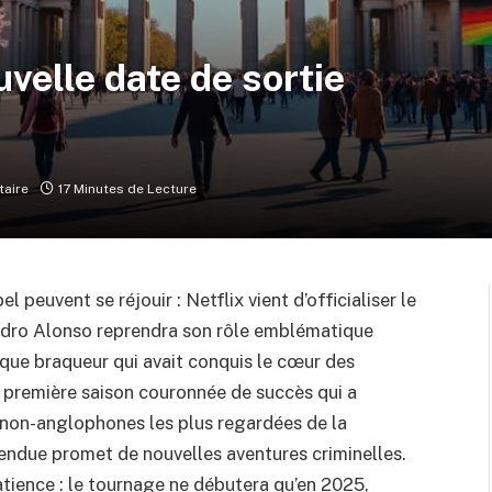
uvelle date de sortie
aire
17 Minutes de Lecture
 peuvent se réjouir : Netflix vient d’officialiser le
Pedro Alonso reprendra son rôle emblématique
ique braqueur qui avait conquis le cœur des
e première saison couronnée de succès qui a
s non-anglophones les plus regardées de la
tendue promet de nouvelles aventures criminelles.
tience : le tournage ne débutera qu’en 2025,