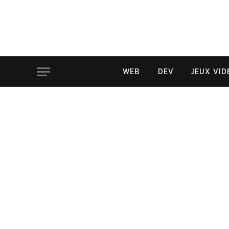
WEB
DEV
JEUX VID