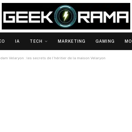
EO
IA
TECH
MARKETING
GAMING
MO
dam Velaryon : les secrets de l’héritier de la maison Velaryon