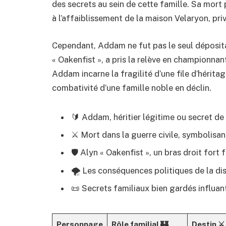
des secrets au sein de cette famille. Sa mor
à l’affaiblissement de la maison Velaryon, priv
Cependant, Addam ne fut pas le seul déposita
« Oakenfist », a pris la relève en championnant 
Addam incarne la fragilité d’une file d’héritag
combativité d’une famille noble en déclin.
🔰 Addam, héritier légitime ou secret de
⚔️ Mort dans la guerre civile, symbolisan
🛡️ Alyn « Oakenfist », un bras droit fort 
🌪️ Les conséquences politiques de la di
📜 Secrets familiaux bien gardés influan
Personnage
Rôle familial 🏰
Destin ⚔️