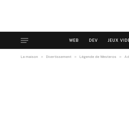
WEB
DEV
JEUX VID
»
»
»
La maison
Divertissement
Légende de Westeros
Ad