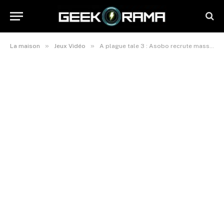
»
»
La maison
Jeux Vidéo
A plague tale 3 : Asobo recrute massivement en 2024 pour développer la suite