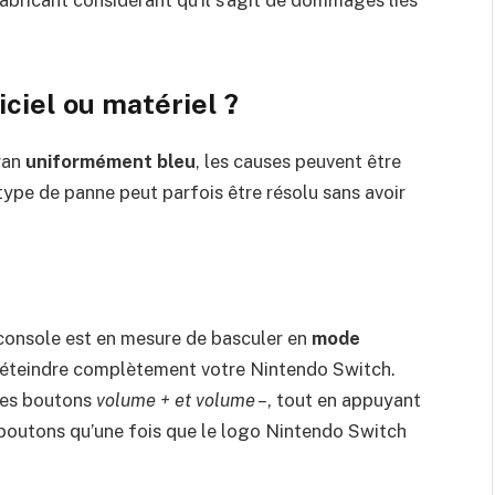
 fabricant considérant qu’il s’agit de dommages liés
iciel ou matériel ?
ran
uniformément bleu
, les causes peuvent être
type de panne peut parfois être résolu sans avoir
e console est en mesure de basculer en
mode
 éteindre complètement votre Nintendo Switch.
les boutons
volume + et volume –
, tout en appuyant
 boutons qu’une fois que le logo Nintendo Switch