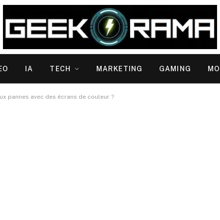
EO
IA
TECH
MARKETING
GAMING
MO
aux pannes avec des écrans de couleur ?