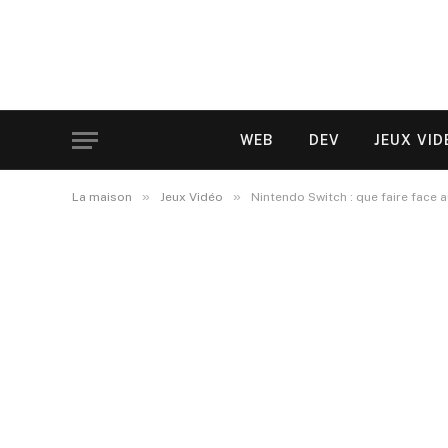
WEB
DEV
JEUX VID
»
»
La maison
Jeux Vidéo
Nintendo Switch : que faire face 