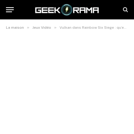
»
»
La maison
Jeux Vidéo
Vulkan dans Rainbow Six Siege : qu’est-ce que c’est et est-ce utile ?