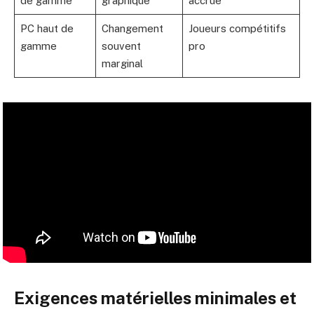
de gamme
graphique
accrue
PC haut de
Changement
Joueurs compétitifs
gamme
souvent
pro
marginal
Exigences matérielles minimales et