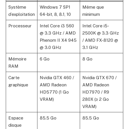
Système
Windows 7 SP1
Même que
d’exploitation
64-bit, 8, 8.1, 10
minimum
Processeur
Intel Core i3 560
Intel Core i5-
@ 3.3 GHz / AMD
2500K @ 3.3 GHz
Phenom II X4 945
/ AMD FX-8120 @
@ 3.0 GHz
3.1 GHz
Mémoire
6 Go
8 Go
RAM
Carte
Nvidia GTX 460 /
Nvidia GTX 670 /
graphique
AMD Radeon
AMD Radeon
HD5770 (1 Go
HD7970 / R9
VRAM)
280X (≥ 2 Go
VRAM)
Espace
85.5 Go
85.5 Go
disque