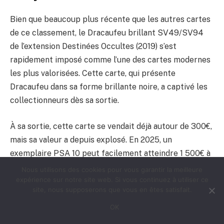
Bien que beaucoup plus récente que les autres cartes
de ce classement, le Dracaufeu brillant SV49/SV94
de l’extension Destinées Occultes (2019) s’est
rapidement imposé comme l’une des cartes modernes
les plus valorisées. Cette carte, qui présente
Dracaufeu dans sa forme brillante noire, a captivé les
collectionneurs dès sa sortie.
À sa sortie, cette carte se vendait déjà autour de 300€,
mais sa valeur a depuis explosé. En 2025, un
exemplaire PSA 10 peut facilement atteindre 1 500€ à
2 000€, ce qui est exceptionnel pour une carte aussi
Nous utilisons des cookies pour vous garantir la meilleure
récente.
expérience sur notre site web. Si vous continuez à utiliser ce
site, nous supposerons que vous en êtes satisfait.
OK
Année
Prix moyen
Événement marquant