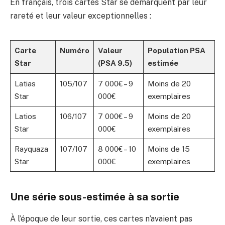
En français, trois cartes Star se démarquent par leur
rareté et leur valeur exceptionnelles :
Carte
Numéro
Valeur
Population PSA
Star
(PSA 9.5)
estimée
Latias
105/107
7 000€ – 9
Moins de 20
Star
000€
exemplaires
Latios
106/107
7 000€ – 9
Moins de 20
Star
000€
exemplaires
Rayquaza
107/107
8 000€ – 10
Moins de 15
Star
000€
exemplaires
Une série sous-estimée à sa sortie
À l’époque de leur sortie, ces cartes n’avaient pas