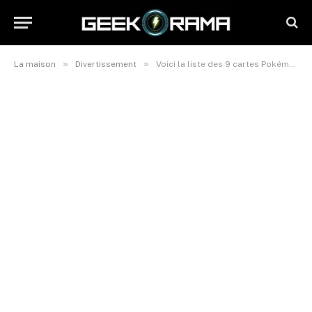
»
»
La maison
Divertissement
Voici la liste des 9 cartes Pokémon françaises les plus chères de tous les temps