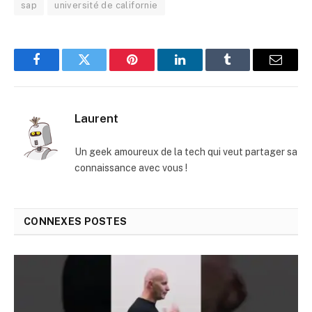
sap
université de californie
Facebook
Twitter
Pinterest
LinkedIn
Tumblr
E-
mail
Laurent
Un geek amoureux de la tech qui veut partager sa
connaissance avec vous !
CONNEXES
POSTES