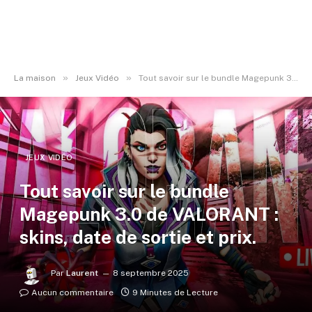
»
»
La maison
Jeux Vidéo
Tout savoir sur le bundle Magepunk 3.0 de VALORANT : skins, date de sortie et prix.
JEUX VIDÉO
Tout savoir sur le bundle
Magepunk 3.0 de VALORANT :
skins, date de sortie et prix.
Par
Laurent
8 septembre 2025
Aucun commentaire
9 Minutes de Lecture