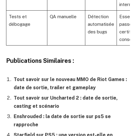
interna
Tests et
QA manuelle
Détection
Essenti
débogage
automatisée
passer 
des bugs
certific
console
Publications Similaires :
Tout savoir sur le nouveau MMO de Riot Games :
date de sortie, trailer et gameplay
Tout savoir sur Uncharted 2 : date de sortie,
casting et scénario
Enshrouded : la date de sortie sur ps5 se
rapproche
Starfield sur PS5 : une version est-elle en