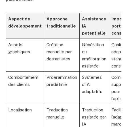
Aspect de
Approche
Assistance
Impact 
développement
traditionnelle
IA
portag
potentielle
consol
Assets
Création
Génération
Qualité 
graphiques
manuelle par
ou
adaptée
des artistes
amélioration
standar
assistée
console
Comportement
Programmation
Systèmes
Complex
des clients
prédéfinie
d’IA
supplém
adaptatifs
pour
l’optimi
Localisation
Traduction
Traduction
Facilite
manuelle
assistée par
l’adapta
IA
marché