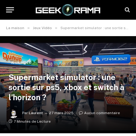
»
»
La maison
Jeux Vidéo
Supermarket simulator : une sortie sur ps5, xbox et switch à l’horizon ?
JEUX VIDÉO
Supermarket simulator : une
sortie sur ps5, xbox et switch à
l’horizon ?
Par
Laurent
27 mars 2025
Aucun commentaire
7 Minutes de Lecture