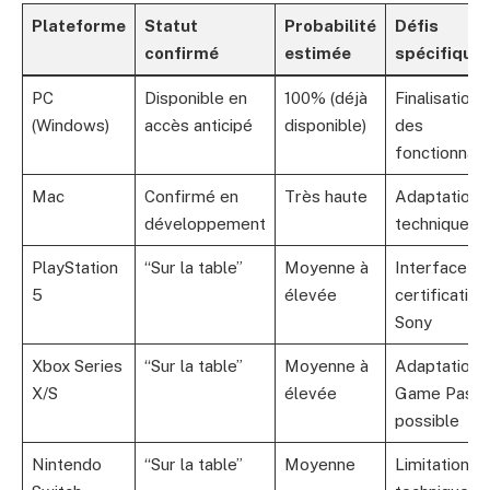
Plateforme
Statut
Probabilité
Défis
confirmé
estimée
spécifique
PC
Disponible en
100% (déjà
Finalisation
(Windows)
accès anticipé
disponible)
des
fonctionnali
Mac
Confirmé en
Très haute
Adaptation
développement
technique
PlayStation
“Sur la table”
Moyenne à
Interface et
5
élevée
certification
Sony
Xbox Series
“Sur la table”
Moyenne à
Adaptation 
X/S
élevée
Game Pass
possible
Nintendo
“Sur la table”
Moyenne
Limitations