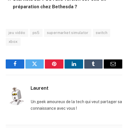
préparation chez Bethesda ?
jeu vidéo
ps5
supermarket simulator
switch
xbox
Facebook
Twitter
Pinterest
LinkedIn
Tumblr
E-
mail
Laurent
Un geek amoureux de la tech qui veut partager sa
connaissance avec vous !