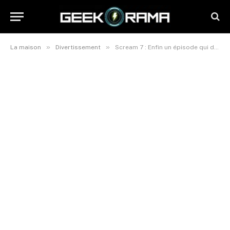
»
»
La maison
Divertissement
Scream 7 : Enfin un épisode qui déçoit vraiment