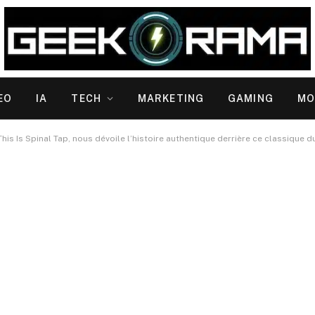
EO
IA
TECH
MARKETING
GAMING
MO
 This Is Spinal Tap, nous dévoile l’histoire authentique derrière ce classique