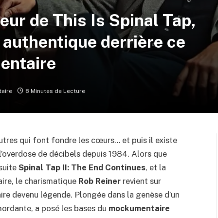
teur de This Is Spinal Tap,
e authentique derrière ce
entaire
aire
8 Minutes de Lecture
autres qui font fondre les cœurs… et puis il existe
e l’overdose de décibels depuis 1984. Alors que
suite
Spinal Tap II: The End Continues
, et la
aire, le charismatique
Rob Reiner
revient sur
re devenu légende. Plongée dans la genèse d’un
 mordante, a posé les bases du
mockumentaire