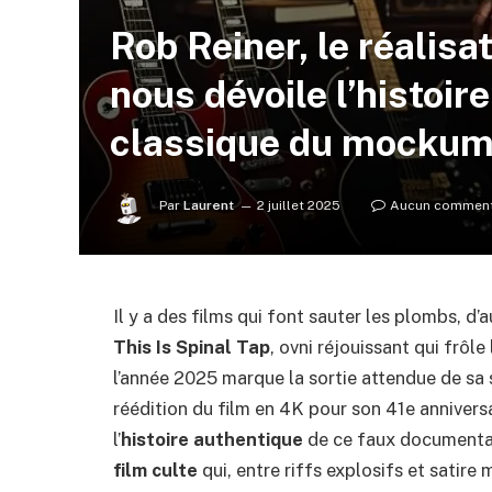
Rob Reiner, le réalisa
nous dévoile l’histoir
classique du mockum
Par
Laurent
2 juillet 2025
Aucun comment
Il y a des films qui font sauter les plombs, d’
This Is Spinal Tap
, ovni réjouissant qui frôl
l’année 2025 marque la sortie attendue de sa 
réédition du film en 4K pour son 41e annivers
l’
histoire authentique
de ce faux documentai
film culte
qui, entre riffs explosifs et satire