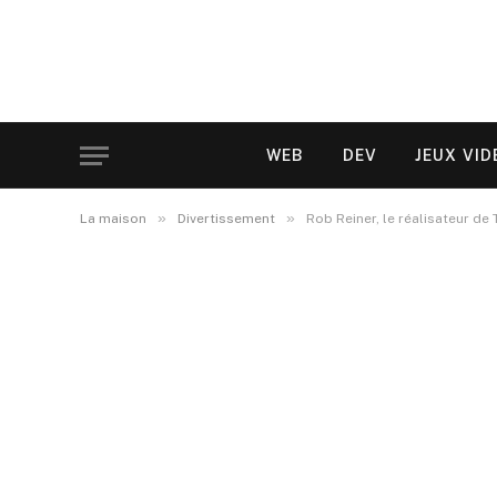
WEB
DEV
JEUX VID
»
»
La maison
Divertissement
Rob Reiner, le réalisateur de