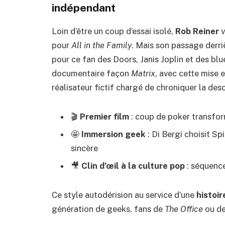
indépendant
Loin d’être un coup d’essai isolé,
Rob Reiner
v
pour
All in the Family
. Mais son passage derr
pour ce fan des Doors, Janis Joplin et des bl
documentaire façon
Matrix
, avec cette mise 
réalisateur fictif chargé de chroniquer la de
🎬
Premier film
: coup de poker transfor
🤩
Immersion geek
: Di Bergi choisit Sp
sincère
🎥
Clin d’œil à la culture pop
: séquence
Ce style autodérision au service d’une
histoi
génération de geeks, fans de
The Office
ou d