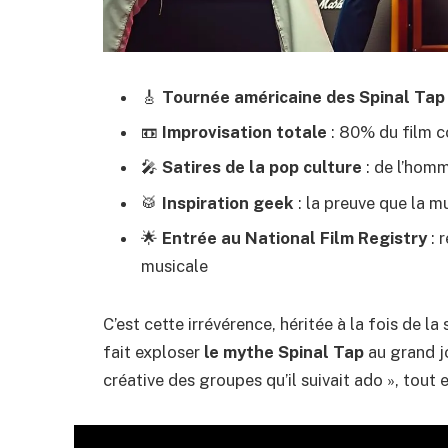
🎸
Tournée américaine des Spinal Tap
📼
Improvisation totale
: 80% du film c
🎤
Satires de la pop culture
: de l’homm
🥁
Inspiration geek
: la preuve que la mu
🌟
Entrée au National Film Registry
: 
musicale
C’est cette irrévérence, héritée à la fois de l
fait exploser
le mythe Spinal Tap
au grand jo
créative des groupes qu’il suivait ado », tout 