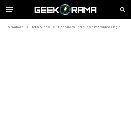
»
»
La maison
Jeux Vidéo
Résoudre l’erreur de matchmaking dans Fortnite