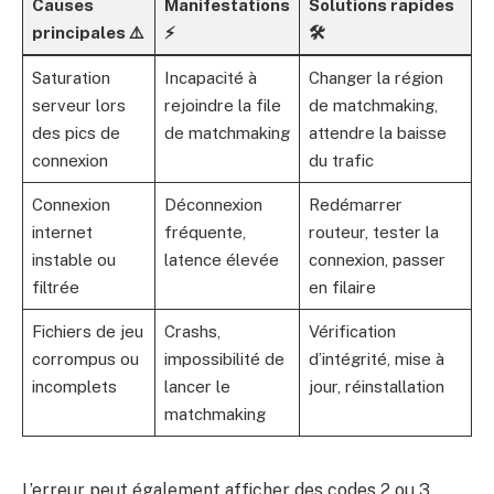
Causes
Manifestations
Solutions rapides
principales ⚠️
⚡
🛠️
Saturation
Incapacité à
Changer la région
serveur lors
rejoindre la file
de matchmaking,
des pics de
de matchmaking
attendre la baisse
connexion
du trafic
Connexion
Déconnexion
Redémarrer
internet
fréquente,
routeur, tester la
instable ou
latence élevée
connexion, passer
filtrée
en filaire
Fichiers de jeu
Crashs,
Vérification
corrompus ou
impossibilité de
d’intégrité, mise à
incomplets
lancer le
jour, réinstallation
matchmaking
L’erreur peut également afficher des codes 2 ou 3,