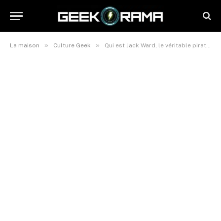
»
»
La maison
Culture Geek
Qui est Jack Ward, le véritable pirate ayant inspiré Jack Sparrow dans Pirates des Caraïbes ?