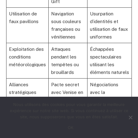
Gift
Utilisation de
Navigation
Usurpation
faux pavillons
sous couleurs
d’identités et
françaises ou
utilisation de faux
vénitiennes
uniformes
Exploitation des
Attaques
Échappées
conditions
pendant les
spectaculaires
météorologiques
tempêtes ou
utilisant les
brouillards
éléments naturels
Alliances
Pacte secret
Négociations
stratégiques
avec Venise en
avec la
1610
Compagnie des
Nous utilisons des cookies pour vous garantir la meilleure
Indes ou Davy
expérience sur notre site web. Si vous continuez à utiliser ce
Jones
site, nous supposerons que vous en êtes satisfait.
OK
Clémence
Libération de
Code moral
sélective
certains
ambigu mais réel