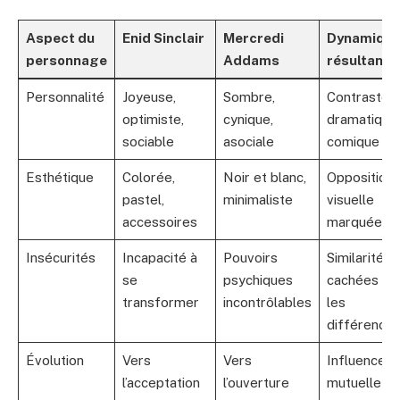
Aspect du
Enid Sinclair
Mercredi
Dynamiqu
personnage
Addams
résultante
Personnalité
Joyeuse,
Sombre,
Contraste
optimiste,
cynique,
dramatique
sociable
asociale
comique
Esthétique
Colorée,
Noir et blanc,
Opposition
pastel,
minimaliste
visuelle
accessoires
marquée
Insécurités
Incapacité à
Pouvoirs
Similarités
se
psychiques
cachées so
transformer
incontrôlables
les
différence
Évolution
Vers
Vers
Influence
l’acceptation
l’ouverture
mutuelle