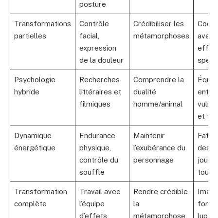
posture
Transformations
Contrôle
Crédibiliser les
Coord
partielles
facial,
métamorphoses
avec 
expression
effet
de la douleur
spéci
Psychologie
Recherches
Comprendre la
Équili
hybride
littéraires et
dualité
entre
filmiques
homme/animal
vulnér
et fo
Dynamique
Endurance
Maintenir
Fatigu
énergétique
physique,
l’exubérance du
des l
contrôle du
personnage
journ
souffle
tourn
Transformation
Travail avec
Rendre crédible
Imagi
complète
l’équipe
la
form
d’effets
métamorphose
lupine