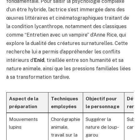
fondamentale. Pour saisir la psychologie complexe
d’un être hybride, l’actrice s’est immergée dans des
œuvres littéraires et cinématographiques traitant de
la condition lycanthrope, notamment des classiques
comme “Entretien avec un vampire” d’Anne Rice, qui
explore la dualité des créatures surnaturelles. Cette
recherche lui a permis d’appréhender les conflits
intérieurs d’
Enid
, tiraillée entre son humanité et sa
nature animale, ainsi que les pressions familiales liées
à sa transformation tardive.
Aspect de la
Techniques
Objectif pour
Défis
préparation
employées
le personnage
renco
Mouvements
Chorégraphie
Suggérer la
Subtil
lupins
animale,
nature de loup-
carica
travail sur la
garou