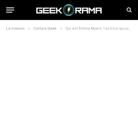
»
»
La maison
Culture Geek
Qui est Emma Myers, l’actrice qui joue Enid Sinclair dans la série Mercredi ?