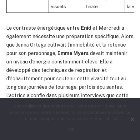
visuels
finale
la voir
Le contraste énergétique entre
Enid
et Mercredi a
également nécessité une préparation spécifique. Alors
que Jenna Ortega cultivait l’immobilité et la retenue
pour son personnage,
Emma Myers
devait maintenir
un niveau d’énergie constamment élevé. Elle a
développé des techniques de respiration et
d’échauffement pour soutenir cette vivacité tout au
long des journées de tournage, parfois épuisantes.
L’actrice a confié dans plusieurs interviews que cette
exubérance constante représentait un véritable défi
Nous utilisons des cookies pour vous garantir la meilleure
physique, particulièrement lors des scènes
expérience sur notre site web. Si vous continuez à utiliser ce
site, nous supposerons que vous en êtes satisfait.
émotionnellement intenses.
OK
La scène culminante de la transformation complète